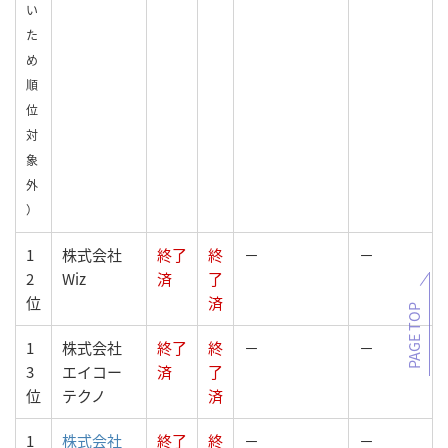
い
た
め
順
位
対
象
外
）
1
株式会社
終了
終
－
－
2
Wiz
済
了
位
済
PAGE TOP
1
株式会社
終了
終
－
－
3
エイコー
済
了
位
テクノ
済
1
株式会社
終了
終
－
－