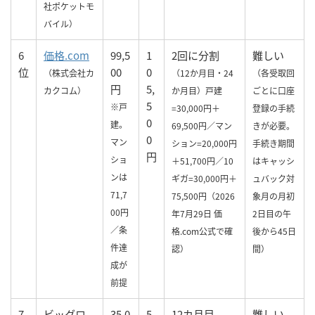
社ポケットモ
バイル）
6
価格.com
99,5
1
2回に分割
難しい
位
00
0
（株式会社カ
（12か月目・24
（各受取回
円
5,
カクコム）
か月目）戸建
ごとに口座
5
※戸
=30,000円＋
登録の手続
0
建。
69,500円／マン
きが必要。
0
マン
ション=20,000円
手続き期間
円
ショ
＋51,700円／10
はキャッシ
ンは
ギガ=30,000円＋
ュバック対
71,7
75,500円（2026
象月の月初
00円
年7月29日 価
2日目の午
／条
格.com公式で確
後から45日
件達
認）
間）
成が
前提
7
ビッグロ
35,0
5
12カ月目
難しい