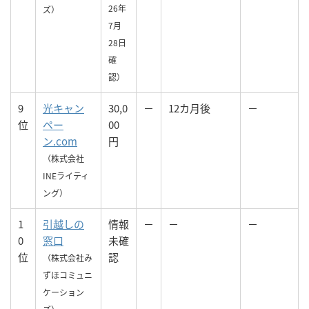
26年
ズ）
7月
28日
確
認）
9
光キャン
30,0
－
12カ月後
－
位
ペー
00
ン.com
円
（株式会社
INEライティ
ング）
1
引越しの
情報
－
－
－
0
窓口
未確
位
認
（株式会社み
ずほコミュニ
ケーション