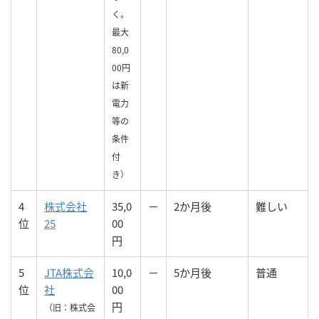
く。
最大
80,0
00円
は新
電力
等の
条件
付
き）
4
株式会社
35,0
－
2か月後
難しい
位
25
00
円
5
JTA株式会
10,0
－
5か月後
普通
位
社
00
円
（旧：株式会