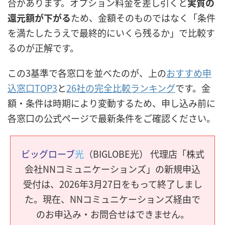
合があります。オプション料金を差し引くと
実質の
還元額が下がる
ため、金額そのものではなく「条件
を満たしたうえで最終的にいくら残るか」で比較す
るのが正解です。
この3基準で各窓口を並べたのが、上の
おすすめ申
込窓口TOP3
と
26社の完全比較ランキング
です。金
額・条件は時期により変動するため、申し込み前に
各窓口の公式ページで最新条件をご確認ください。
ビッグローブ
光
（BIGLOBE光） 代理店「株式
会社NNコミュニケーションズ」の新規申込
受付は、2026年3月27日をもって終了しまし
た。現在、NNコミュニケーションズ経由で
のお申込み・お問合せはできません。