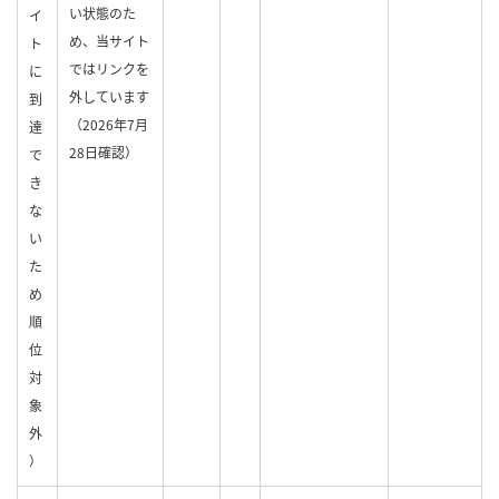
い状態のた
イ
め、当サイト
ト
ではリンクを
に
外しています
到
（2026年7月
達
28日確認）
で
き
な
い
た
め
順
位
対
象
外
）