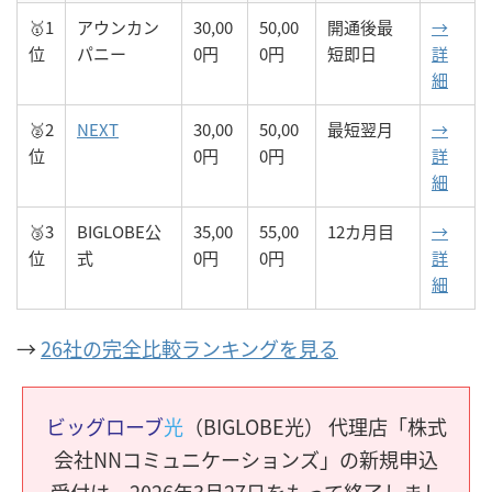
🥇1
アウンカン
30,00
50,00
開通後最
→
位
パニー
0円
0円
短即日
詳
細
🥈2
NEXT
30,00
50,00
最短翌月
→
位
0円
0円
詳
細
🥉3
BIGLOBE公
35,00
55,00
12カ月目
→
位
式
0円
0円
詳
細
→
26社の完全比較ランキングを見る
ビッグローブ
光
（BIGLOBE光） 代理店「株式
会社NNコミュニケーションズ」の新規申込