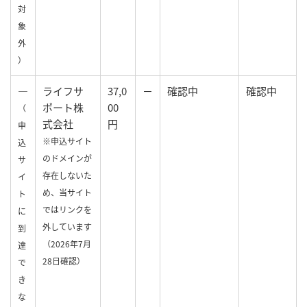
対
象
外
）
—
ライフサ
37,0
－
確認中
確認中
ポート株
00
（
式会社
円
申
※申込サイト
込
のドメインが
サ
存在しないた
イ
め、当サイト
ト
ではリンクを
に
外しています
到
（2026年7月
達
28日確認）
で
き
な