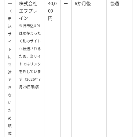
—
株式会社
40,0
－
6か月後
普通
エフプレ
00
（
イン
円
申
※旧申込URL
込
は現在まった
サ
く別のサイト
イ
へ転送される
ト
ため、当サイ
に
トではリンク
到
を外していま
達
す（2026年7
で
月28日確認）
き
な
い
た
め
順
位