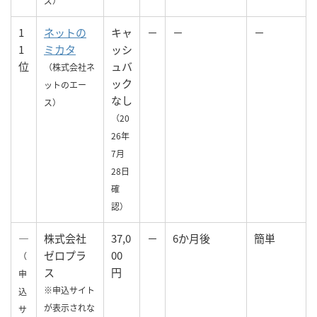
ズ）
1
ネットの
キャ
－
－
－
1
ミカタ
ッシ
位
ュバ
（株式会社ネ
ック
ットのエー
なし
ス）
（20
26年
7月
28日
確
認）
—
株式会社
37,0
－
6か月後
簡単
ゼロプラ
00
（
ス
円
申
※申込サイト
込
が表示されな
サ