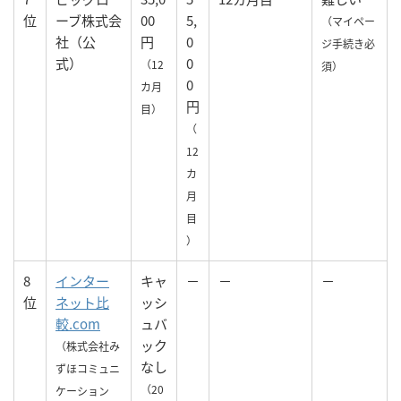
位
ーブ株式会
00
5,
（マイペー
社（公
円
0
ジ手続き必
式）
0
（12
須）
0
カ月
円
目）
（
12
カ
月
目
）
8
インター
キャ
－
－
－
位
ネット比
ッシ
較.com
ュバ
ック
（株式会社み
なし
ずほコミュニ
（20
ケーション