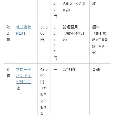
0
込まで1〜2週間
録）
0
目安）
円
🥈
株式会社
30,0
5
最短翌月
簡単
2
NEXT
00
0,
（開通月の翌月
（SMS/電
位
円
0
末）
話で口座登
0
録、申請不
0
要）
円
3
ブロード
43,0
－
2か月後
普通
位
バンドナ
00
ビ株式会
円
社
（新
規申
込で
もれ
な