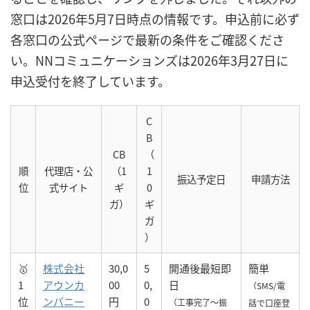
窓口は2026年5月7日時点の情報です。申込前に必ず
各窓口の公式ページで最新の条件をご確認くださ
い。NNコミュニケーションズは2026年3月27日に
申込受付を終了しています。
C
B
CB
（
順
代理店・公
（1
1
振込予定日
申請方法
位
式サイト
ギ
0
ガ）
ギ
ガ
）
🥇
株式会社
30,0
5
開通後最短即
簡単
1
アウンカ
00
0,
日
（SMS/電
位
ンパニー
円
0
（工事完了〜振
話で口座登