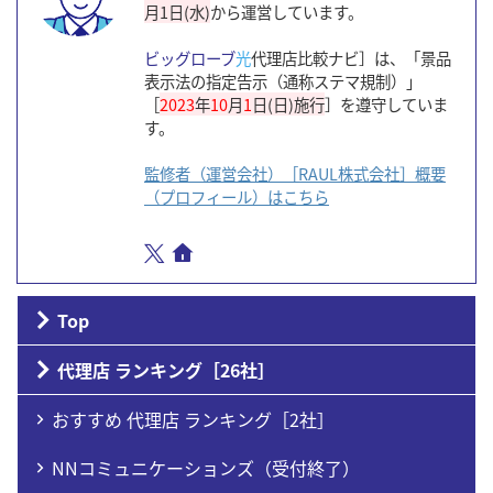
月1日(水)
から運営しています。
ビッグローブ
光
代理店比較ナビ］は、「景品
表示法の指定告示（通称ステマ規制）」
［
2023
年
10
月
1
日(日)施行
］を遵守していま
す。
監修者（運営会社）［RAUL株式会社］概要
（プロフィール）はこちら
Top
代理店 ランキング［26社］
おすすめ 代理店 ランキング［2社］
NNコミュニケーションズ（受付終了）