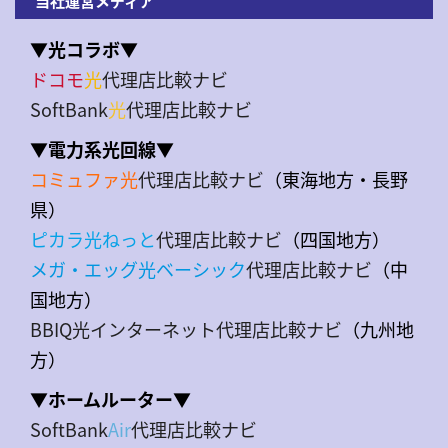
当社運営メディア
▼光コラボ▼
ドコモ
光
代理店比較ナビ
SoftBank
光
代理店比較ナビ
▼電力系光回線▼
コミュファ光
代理店比較ナビ
（東海地方・長野
県）
ピカラ光ねっと
代理店比較ナビ
（四国地方）
メガ・エッグ光ベーシック
代理店比較ナビ
（中
国地方）
BBIQ光インターネット代理店比較ナビ
（九州地
方）
▼ホームルーター▼
SoftBank
Air
代理店比較ナビ