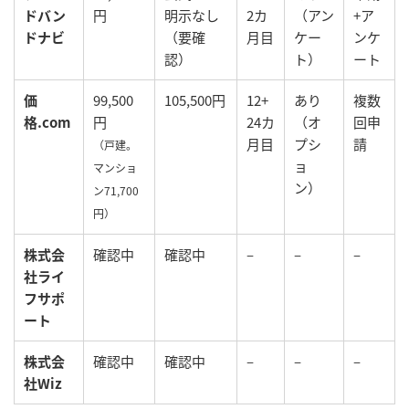
ドバン
円
明示なし
2カ
（アン
+ア
ドナビ
（要確
月目
ケー
ンケ
認）
ト）
ート
価
99,500
105,500円
12+
あり
複数
格.com
円
24カ
（オ
回申
月目
プシ
請
（戸建。
ョ
マンショ
ン）
ン71,700
円）
株式会
確認中
確認中
–
–
–
社ライ
フサポ
ート
株式会
確認中
確認中
–
–
–
社Wiz