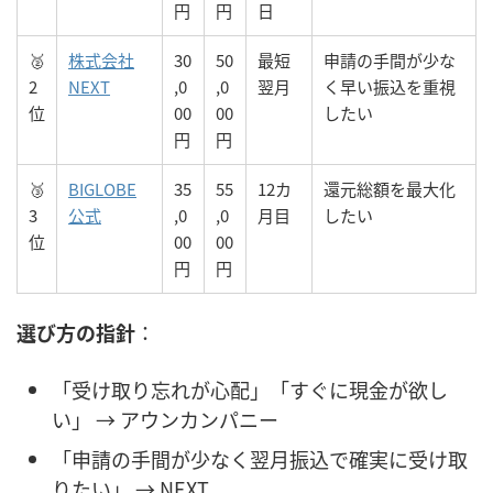
円
円
日
🥈
株式会社
30
50
最短
申請の手間が少な
2
NEXT
,0
,0
翌月
く早い振込を重視
位
00
00
したい
円
円
🥉
BIGLOBE
35
55
12カ
還元総額を最大化
3
公式
,0
,0
月目
したい
位
00
00
円
円
選び方の指針
：
「受け取り忘れが心配」「すぐに現金が欲し
い」 → アウンカンパニー
「申請の手間が少なく翌月振込で確実に受け取
りたい」 → NEXT