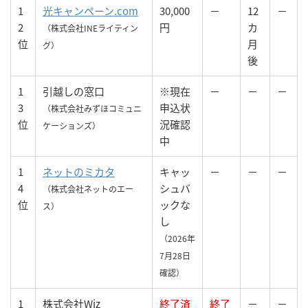
1
光キャンペーン.com
30,000
－
12
－
2
円
カ
（株式会社INEライティン
位
月
グ）
後
1
引越しの窓口
※現在
－
－
－
3
申込状
（株式会社みずほコミュニ
位
況確認
ケーションズ）
中
1
ネットのミカタ
キャッ
－
－
－
4
シュバ
（株式会社ネットのエー
位
ックな
ス）
し
（2026年
7月28日
確認）
1
株式会社Wiz
終了済
終了
－
－