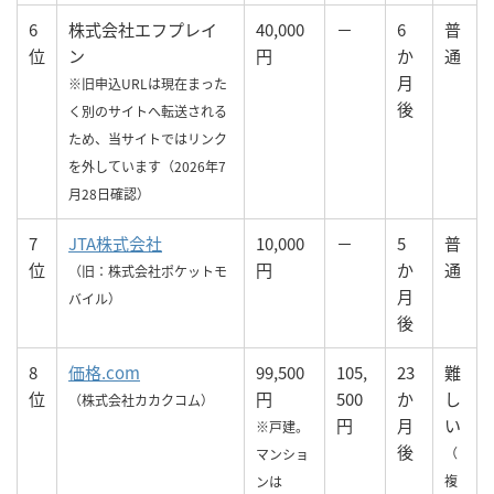
6
株式会社エフプレイ
40,000
－
6
普
位
ン
円
か
通
月
※旧申込URLは現在まった
後
く別のサイトへ転送される
ため、当サイトではリンク
を外しています（2026年7
月28日確認）
7
JTA株式会社
10,000
－
5
普
位
円
か
通
（旧：株式会社ポケットモ
月
バイル）
後
8
価格.com
99,500
105,
23
難
位
円
500
か
し
（株式会社カカクコム）
円
月
い
※戸建。
後
（
マンショ
複
ンは