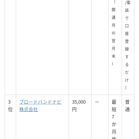
（
/電
開
話
通
で
月
口
の
座
翌
登
月
録
末
す
）
る
だ
け
）
3
ブロードバンドナビ
35,000
－
最
普
位
株式会社
円
短
通
7
か
月
後