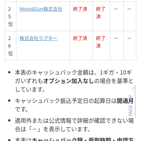
2
Moon&Sun株式会社
終了済
終了
－
－
5
済
位
2
株式会社ラプター
終了済
終了
－
－
6
済
位
本表のキャッシュバック金額は、1ギガ・10ギ
ガいずれも
オプション加入なし
の場合を基準と
しています。
PAGE TOP
キャッシュバック振込予定日の起算日は
開通月
です。
適用外または公式情報で詳細が確認できない場
合は「－」を表示しています。
本表は
キャッシュバック額・受取時期・申請方