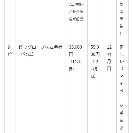
数
71,700円
回
／条件達
申
成が前提
請
）
9
ビッグローブ株式会社
35,000
55,0
12
難
位
（公式）
円
00円
カ
し
月
い
（12カ月
（12
目
（
目）
カ月
マ
目）
イ
ペ
ー
ジ
手
続
き