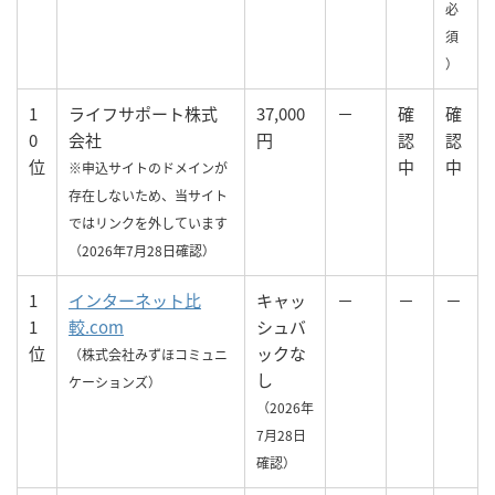
必
須
）
1
ライフサポート株式
37,000
－
確
確
0
会社
円
認
認
位
中
中
※申込サイトのドメインが
存在しないため、当サイト
ではリンクを外しています
（2026年7月28日確認）
1
インターネット比
キャッ
－
－
－
1
較.com
シュバ
位
ックな
（株式会社みずほコミュニ
し
ケーションズ）
（2026年
7月28日
確認）