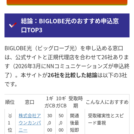
結論：BIGLOBE光のおすすめ申込窓
口TOP3
BIGLOBE光（ビッグローブ光）を申し込める窓口
は、公式サイトと正規代理店を合わせて26社ありま
す（2026年3月にNNコミュニケーションズが申込終
了）。本サイトが
26社を比較した結論
は以下の3社
です。
1ギ
10ギ
受取時
順位
窓口
こんな人におすすめ
ガCB
ガCB
期
🥇
株式会社ア
30
50
開通
受取確実性とスピ
1
ウンカンパ
,0
,0
後最
ード重視
位
ニー
00
00
短即