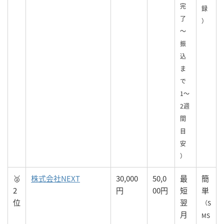
完
録
了
）
〜
振
込
ま
で
1〜
2週
間
目
安
）
🥈
株式会社NEXT
30,000
50,0
最
簡
2
円
00円
短
単
位
翌
（S
月
MS