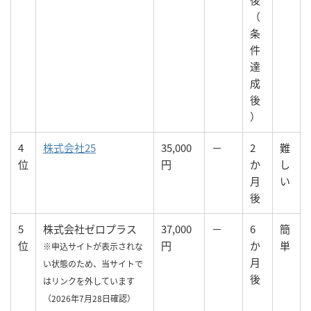
（
条
件
達
成
後
）
4
株式会社25
35,000
－
2
難
位
円
か
し
月
い
後
5
株式会社ゼロプラス
37,000
－
6
簡
位
円
か
単
※申込サイトが表示されな
月
い状態のため、当サイトで
後
はリンクを外しています
（2026年7月28日確認）