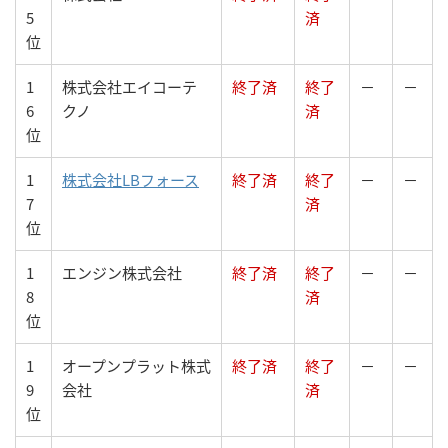
5
済
位
1
株式会社エイコーテ
終了済
終了
－
－
6
クノ
済
位
1
株式会社LBフォース
終了済
終了
－
－
7
済
位
1
エンジン株式会社
終了済
終了
－
－
8
済
位
1
オープンプラット株式
終了済
終了
－
－
9
会社
済
位