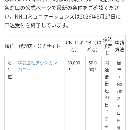
各窓口の公式ページで最新の条件をご確認くださ
い。NNコミュニケーションズは2026年3月27日に
申込受付を終了しています。
振込
CB（1ギ
CB（10
申請
順位
代理店・公式サイト
予定
ガ）
ギガ）
方法
日
🥇
株式会社アウンカン
30,000
50,0
開
簡
1
パニー
円
00円
通
単
位
後
（S
最
MS
短
/電
即
話
日
で
（
口
工
座
事
登