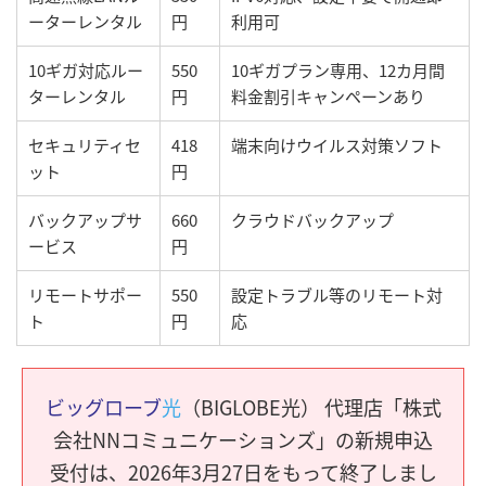
ーターレンタル
円
利用可
10ギガ対応ルー
550
10ギガプラン専用、12カ月間
ターレンタル
円
料金割引キャンペーンあり
セキュリティセ
418
端末向けウイルス対策ソフト
ット
円
バックアップサ
660
クラウドバックアップ
ービス
円
リモートサポー
550
設定トラブル等のリモート対
ト
円
応
ビッグローブ
光
（BIGLOBE光） 代理店「株式
会社NNコミュニケーションズ」の新規申込
受付は、2026年3月27日をもって終了しまし