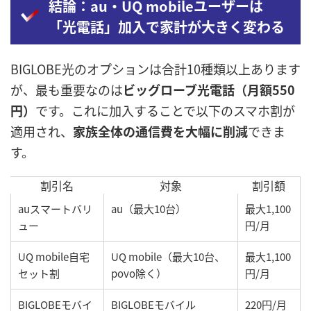
結論：au・UQ mobileユーザーは
「光電話」加入で家計が大きく変わる
BIGLOBE光のオプションは合計10種類以上あります
が、最も重要なのは
ビッグローブ光電話（月額550
円）
です。これに加入することで以下のスマホ割が
適用され、
家族全体の通信費を大幅に削減
できま
す。
割引名
対象
割引額
auスマートバリ
au（最大10台）
最大1,100
ュー
円/月
UQ mobile自宅
UQ mobile（最大10台、
最大1,100
セット割
povo除く）
円/月
BIGLOBEモバイ
BIGLOBEモバイル
220円/月