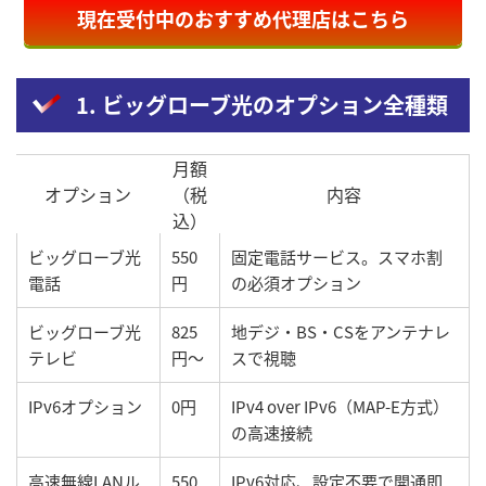
現在受付中のおすすめ代理店はこちら
1. ビッグローブ光のオプション全種類
月額
オプション
（税
内容
込）
ビッグローブ光
550
固定電話サービス。スマホ割
電話
円
の必須オプション
ビッグローブ光
825
地デジ・BS・CSをアンテナレ
テレビ
円〜
スで視聴
IPv6オプション
0円
IPv4 over IPv6（MAP-E方式）
の高速接続
高速無線LANル
550
IPv6対応、設定不要で開通即