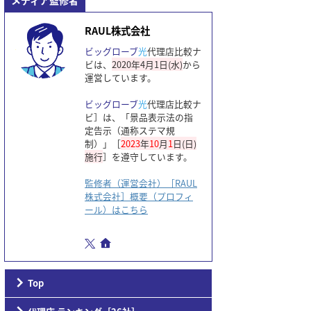
メディア監修者
RAUL株式会社
ビッグローブ
光
代理店比較ナ
ビは、
2020年4月1日(水)
から
運営しています。
ビッグローブ
光
代理店比較ナ
ビ］は、「景品表示法の指
定告示（通称ステマ規
制）」［
2023
年
10
月
1
日(日)
施行
］を遵守しています。
監修者（運営会社）［RAUL
株式会社］概要（プロフィ
ール）はこちら
Top