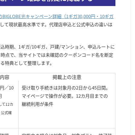
TのBIGLOBE光キャンペーン詳細（1ギガ30,000円・10ギガ
して現状最高水準です。代理店申込と公式申込の違いは
申込時期、1ギガ/10ギガ、戸建/マンション、申込ルートに
6日時点で、当サイトでは未確認のクーポンコード名を断定
できる特典として整理します。
内容
掲載上の注意
円／10
受け取り手続きは対象月の2日から45日間。
円
マイページで操作が必要。12カ月目までの
継続利用が条件
て12カ
 公式確