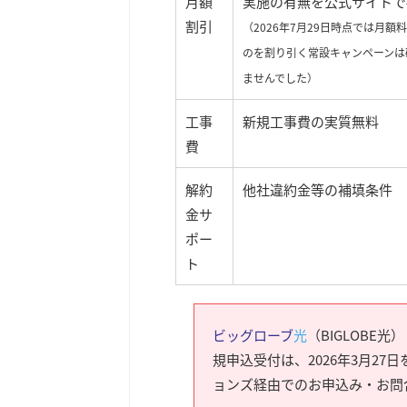
月額
実施の有無を公式サイトで
割引
（2026年7月29日時点では月額
のを割り引く常設キャンペーンは
ませんでした）
工事
新規工事費の実質無料
費
解約
他社違約金等の補填条件
金サ
ポー
ト
ビッグローブ
光
（BIGLOBE
規申込受付は、2026年3月2
ョンズ経由でのお申込み・お問