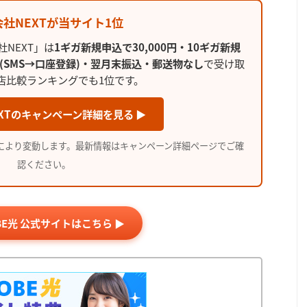
式会社NEXTが当サイト1位
社NEXT」は
1ギガ新規申込で30,000円・10ギガ新規
(SMS→口座登録)・翌月末振込・郵送物なし
で受け取
店比較ランキングでも1位です。
XTのキャンペーン詳細を見る ▶
により変動します。最新情報はキャンペーン詳細ページでご確
認ください。
OBE光 公式サイトはこちら ▶