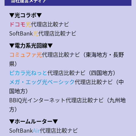
当社運営メディア
▼光コラボ▼
ドコモ
光
代理店比較ナビ
SoftBank
光
代理店比較ナビ
▼電力系光回線▼
コミュファ光
代理店比較ナビ
（東海地方・長野
県）
ピカラ光ねっと
代理店比較ナビ
（四国地方）
メガ・エッグ光ベーシック
代理店比較ナビ
（中
国地方）
BBIQ光インターネット代理店比較ナビ
（九州地
方）
▼ホームルーター▼
SoftBank
Air
代理店比較ナビ