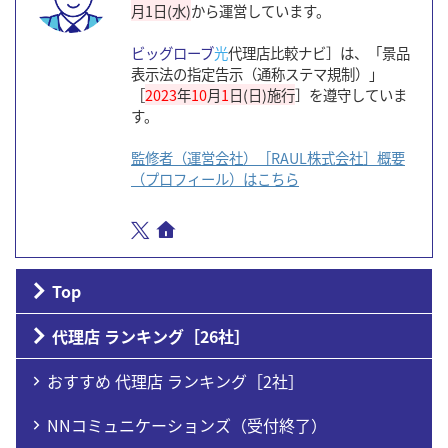
月1日(水)
から運営しています。
ビッグローブ
光
代理店比較ナビ］は、「景品
表示法の指定告示（通称ステマ規制）」
［
2023
年
10
月
1
日(日)施行
］を遵守していま
す。
監修者（運営会社）［RAUL株式会社］概要
（プロフィール）はこちら
Top
代理店 ランキング［26社］
おすすめ 代理店 ランキング［2社］
NNコミュニケーションズ（受付終了）