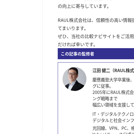
の向上に寄与しています。
RAUL株式会社は、信頼性の高い情
てまいります。
ぜひ、当社の比較ナビサイトをご活用
だければ幸いです。
この記事の監修者
江田 健二（RAUL株
慶應義塾大学卒業後、
グに従事。
2005年にRAUL株
ング戦略まで
幅広い領域を支援し
IT・デジタルテクノ
デジタルと社会イン
光回線、VPN、PC