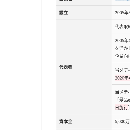
設立
2005年
代表取
200
を活か
企業向
代表者
当メデ
2020年
当メデ
「景品
日施行
資本金
5,00