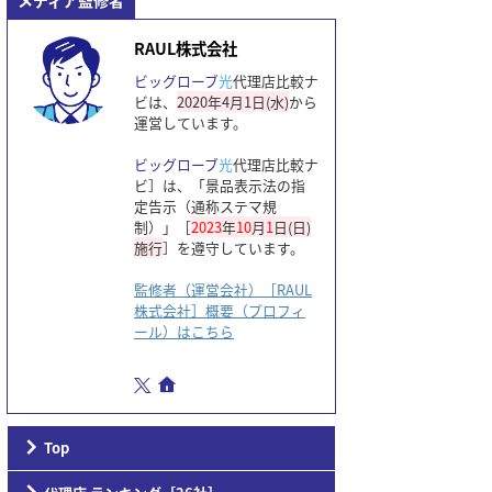
メディア監修者
RAUL株式会社
ビッグローブ
光
代理店比較ナ
ビは、
2020年4月1日(水)
から
運営しています。
ビッグローブ
光
代理店比較ナ
ビ］は、「景品表示法の指
定告示（通称ステマ規
制）」［
2023
年
10
月
1
日(日)
施行
］を遵守しています。
監修者（運営会社）［RAUL
株式会社］概要（プロフィ
ール）はこちら
Top