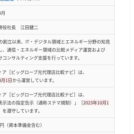
3月
締役社長 江田健二
5年の創立以来、IT・デジタル領域とエネルギー分野の知見
し、通信・エネルギー領域の比較メディア運営および
けコンサルティング支援を行っています。
ィア［ビッグローブ光代理店比較ナビ］は、
4月1日
から運営しています。
ィア［ビッグローブ光代理店比較ナビ］は、
表示法の指定告示（通称ステマ規制）」［
2023年10月1
］を遵守しています。
0万円（資本準備金含む）