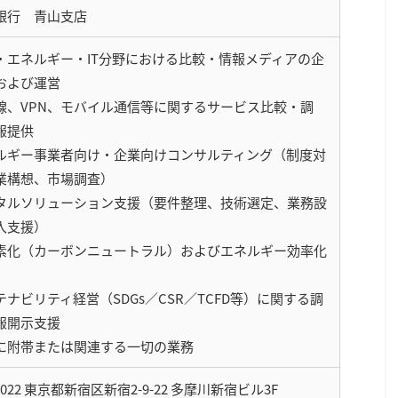
銀行 青山支店
・エネルギー・IT分野における比較・情報メディアの企
および運営
線、VPN、モバイル通信等に関するサービス比較・調
報提供
ルギー事業者向け・企業向けコンサルティング（制度対
業構想、市場調査）
タルソリューション支援（要件整理、技術選定、業務設
入支援）
素化（カーボンニュートラル）およびエネルギー効率化
ナビリティ経営（SDGs／CSR／TCFD等）に関する調
報開示支援
に附帯または関連する一切の業務
-0022 東京都新宿区新宿2-9-22 多摩川新宿ビル3F