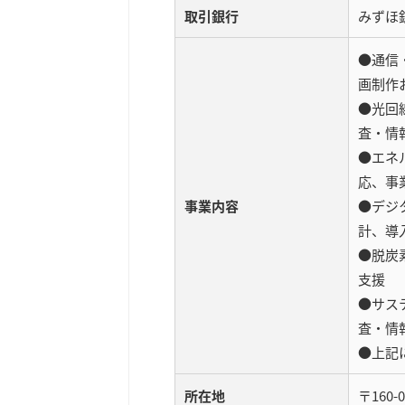
取引銀行
みずほ
●通信
画制作
●光回
査・情
●エネ
応、事
事業内容
●デジ
計、導
●脱炭
支援
●サステ
査・情
●上記
所在地
〒160