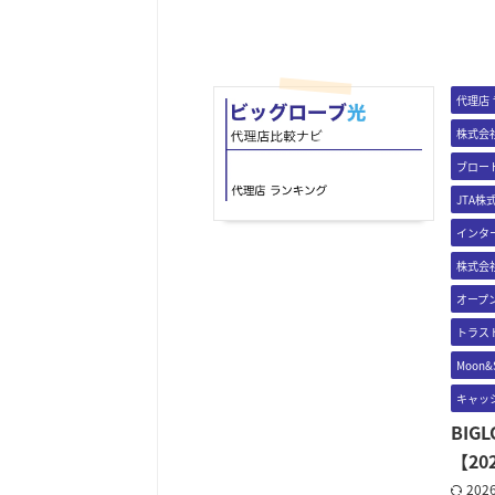
代理店
株式会
ブロー
JTA株
インター
株式会社
オープ
トラス
Moon
キャッ
BI
【20
202