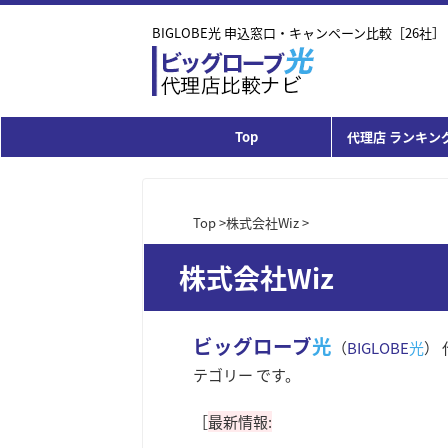
BIGLOBE光 申込窓口・キャンペーン比較［26社］
Top
代理店 ランキング
Top
>
株式会社Wiz
>
株式会社Wiz
ビッグローブ
光
（
BIGLOBE
光
）
テゴリー です。
［
最新情報: