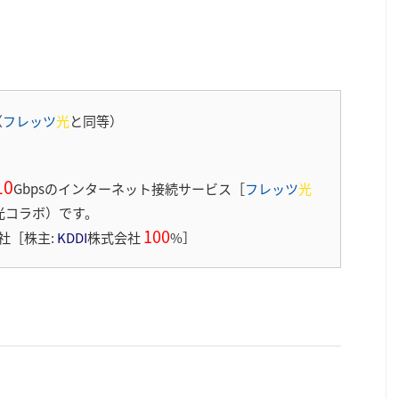
（
フレッツ
光
と同等）
10
Gbpsのインターネット接続サービス［
フレッツ
光
光コラボ）です。
100
社［株主:
KDDI
株式会社
%］