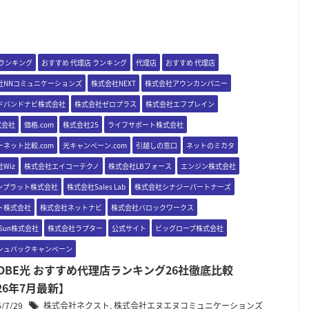
 ランキング
おすすめ 代理店 ランキング
代理店
おすすめ 代理店
社NNコミュニケーションズ
株式会社NEXT
株式会社アウンカンパニー
ドバンドナビ株式会社
株式会社ゼロプラス
株式会社エフプレイン
式会社
価格.com
株式会社25
ライフサポート株式会社
ネット比較.com
光キャンペーン.com
引越しの窓口
ネットのミカタ
Wiz
株式会社エイコーテクノ
株式会社LBフォース
エンジン株式会社
ンプラット株式会社
株式会社Sales Lab
株式会社シナジーパートナーズ
ト株式会社
株式会社ネットナビ
株式会社バロックワークス
&Sun株式会社
株式会社ラプター
公式サイト
ビッグローブ株式会社
シュバックキャンペーン
GLOBE光 おすすめ代理店ランキング26社徹底比較
26年7月最新】
6/7/29
株式会社ネクスト
,
株式会社エヌエヌコミュニケーションズ