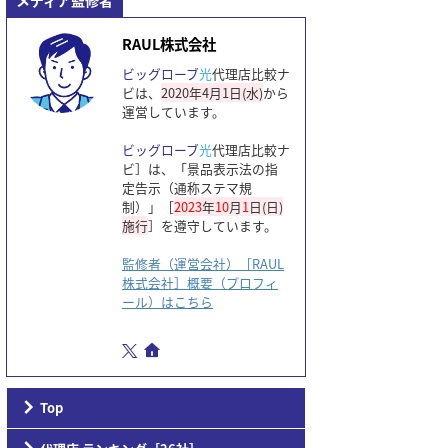
メディア監修者
RAUL株式会社
ビッグローブ
光
代理店比較ナ
ビは、
2020年4月1日(水)
から
運営しています。
ビッグローブ
光
代理店比較ナ
ビ］は、「景品表示法の指
定告示（通称ステマ規
制）」［
2023
年
10
月
1
日(日)
施行
］を遵守しています。
監修者（運営会社）［RAUL
株式会社］概要（プロフィ
ール）はこちら
Top