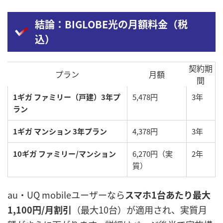
結論：BIGLOBE光の月額料金（税
込）
契約期
プラン
月額
間
1ギガ ファミリー（戸建）3年プ
5,478円
3年
ラン
1ギガ マンション 3年プラン
4,378円
3年
10ギガ ファミリー/マンション
6,270円（実
2年
質）
au・UQ mobileユーザーなら
スマホ1台あたり最大
1,100円/月割引
（最大10台）が適用され、実質月