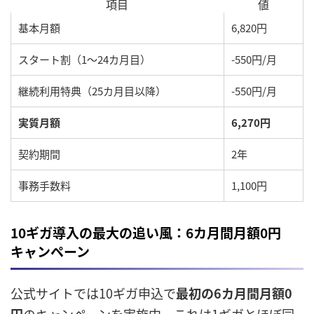
項目
値
基本月額
6,820円
スタート割（1〜24カ月目）
-550円/月
継続利用特典（25カ月目以降）
-550円/月
実質月額
6,270円
契約期間
2年
事務手数料
1,100円
10ギガ導入の最大の追い風：6カ月間月額0円
キャンペーン
公式サイトでは10ギガ申込で
最初の6カ月間月額0