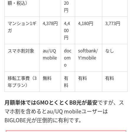
額・税込）
20
円
マンション1ギ
4,378円
4,4
4,180円
3,773円
ガ
00
円
スマホ割対象
au/UQ
doc
softbank/
なし
mobile
om
Y!mobile
o
移転工事費（3
無料
有
有料
有料
年プラン）
料
月額単体ではGMOとくとくBB光が最安
ですが、ス
マホ割を含めるとau/UQ mobileユーザーは
BIGLOBE光が圧倒的に有利です。