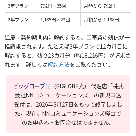
3年プラン
792円×35回
月額から-792円
2年プラン
1,188円×23回
月額から-1,188円
注意
：契約期間内に解約すると、工事費の残債が
一
括請求
されます。たとえば3年プランで12カ月目に
解約すると、残り23カ月分（約18,216円）が請求さ
れます。詳しくは
解約方法
をご覧ください。
ビッグローブ
光
（BIGLOBE光） 代理店「株式
会社NNコミュニケーションズ」の新規申込
受付は、2026年3月27日をもって終了しまし
た。現在、NNコミュニケーションズ経由で
のお申込み・お問合せはできません。