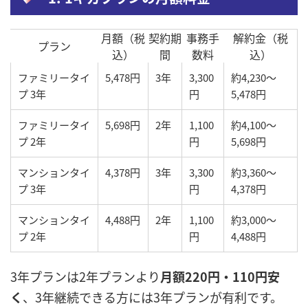
月額（税
契約期
事務手
解約金（税
プラン
込）
間
数料
込）
ファミリータイ
5,478円
3年
3,300
約4,230〜
プ 3年
円
5,478円
ファミリータイ
5,698円
2年
1,100
約4,100〜
プ 2年
円
5,698円
マンションタイ
4,378円
3年
3,300
約3,360〜
プ 3年
円
4,378円
マンションタイ
4,488円
2年
1,100
約3,000〜
プ 2年
円
4,488円
3年プランは2年プランより
月額220円・110円安
く
、3年継続できる方には3年プランが有利です。