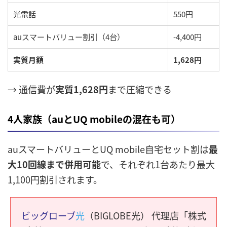
光電話
550円
auスマートバリュー割引（4台）
-4,400円
実質月額
1,628円
→ 通信費が
実質1,628円
まで圧縮できる
4人家族（auとUQ mobileの混在も可）
auスマートバリューとUQ mobile自宅セット割は
最
大10回線まで併用可能
で、それぞれ1台あたり最大
1,100円割引されます。
ビッグローブ
光
（BIGLOBE光） 代理店「株式