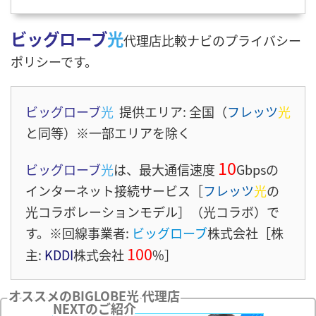
ビッグローブ
光
代理店比較ナビのプライバシー
ポリシーです。
ビッグローブ
光
提供エリア: 全国（
フレッツ
光
と同等）※一部エリアを除く
10
ビッグローブ
光
は、最大通信速度
Gbpsの
インターネット接続サービス［
フレッツ
光
の
光コラボレーションモデル］（光コラボ）で
す。※回線事業者:
ビッグローブ
株式会社［株
100
主:
KDDI
株式会社
%］
オススメのBIGLOBE光 代理店
NEXTのご紹介