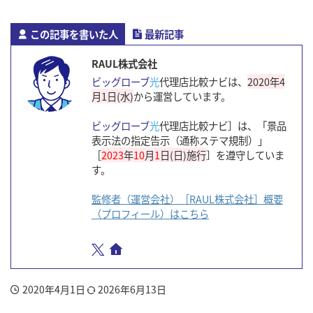
この記事を書いた人
最新記事
RAUL株式会社
ビッグローブ
光
代理店比較ナビは、
2020年4
月1日(水)
から運営しています。
ビッグローブ
光
代理店比較ナビ］は、「景品
表示法の指定告示（通称ステマ規制）」
［
2023
年
10
月
1
日(日)施行
］を遵守していま
す。
監修者（運営会社）［RAUL株式会社］概要
（プロフィール）はこちら
2020年4月1日
2026年6月13日